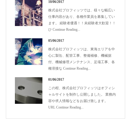
10/06/2017
株式会社プロフィッツでは、様々な幅広い
仕事内容があり、各種作業員を募集してい
ます。 経験者優遇！！未経験者大歓迎！！
ひ
Continue Reading
...
05/06/2017
株式会社プロフィッツは、東海エリアを中
心に製缶、配管工事、整備補修、機械据
付、機械修理メンテナンス、足場工事、各
種溶接な
Continue Reading
...
01/06/2017
この程、株式会社プロフィッツはオフィシ
ャルサイトを制作し公開しました。 業務内
容や求人情報などをお届け致します。
URL
Continue Reading
...