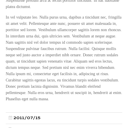
Suspendisse pretium arcu ac lectus porttitor tincidunt. In hac habitasse
platea dictumst.
In vel vulputate leo. Nulla purus urna, dapibus a tincidunt nec, fringilla
sit amet velit. Pellentesque ante nunc, posuere sit amet malesuada in,
porttitor sed lorem. Vestibulum ullamcorper sagittis lorem non rhoncus.
In interdum urna dui, quis ultricies sem. Vestibulum at neque augue.
Nam sagittis nisl vel dolor tempus id commodo sapien scelerisque.
Suspendisse pulvinar faucibus rutrum. Nulla facilisi. Quisque mollis
neque sed justo auctor a imperdiet nibh ornare. Donec rutrum sodales
quam, ut tincidunt sapien venenatis vitae. Aliquam sed eros lectus,
dictum tempus neque. Sed pretium nisl nec enim viverra bibendum.
Nulla ipsum mi, consectetur eget facilisis in, adipiscing ut risus.
Curabitur sagittis egestas lacus, eu tincidunt turpis sodales vestibulum.
Donec pretium lacinia dignissim. Vivamus blandit eleifend
pellentesque. Nulla eros urna, hendrerit ut suscipit in, hendrerit at enim.
Phasellus eget nulla massa.
2011/07/15