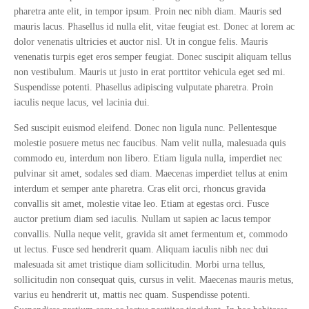
pharetra ante elit, in tempor ipsum. Proin nec nibh diam. Mauris sed
mauris lacus. Phasellus id nulla elit, vitae feugiat est. Donec at lorem ac
dolor venenatis ultricies et auctor nisl. Ut in congue felis. Mauris
venenatis turpis eget eros semper feugiat. Donec suscipit aliquam tellus
non vestibulum. Mauris ut justo in erat porttitor vehicula eget sed mi.
Suspendisse potenti. Phasellus adipiscing vulputate pharetra. Proin
iaculis neque lacus, vel lacinia dui.
Sed suscipit euismod eleifend. Donec non ligula nunc. Pellentesque
molestie posuere metus nec faucibus. Nam velit nulla, malesuada quis
commodo eu, interdum non libero. Etiam ligula nulla, imperdiet nec
pulvinar sit amet, sodales sed diam. Maecenas imperdiet tellus at enim
interdum et semper ante pharetra. Cras elit orci, rhoncus gravida
convallis sit amet, molestie vitae leo. Etiam at egestas orci. Fusce
auctor pretium diam sed iaculis. Nullam ut sapien ac lacus tempor
convallis. Nulla neque velit, gravida sit amet fermentum et, commodo
ut lectus. Fusce sed hendrerit quam. Aliquam iaculis nibh nec dui
malesuada sit amet tristique diam sollicitudin. Morbi urna tellus,
sollicitudin non consequat quis, cursus in velit. Maecenas mauris metus,
varius eu hendrerit ut, mattis nec quam. Suspendisse potenti.