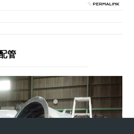
PERMALINK
配管