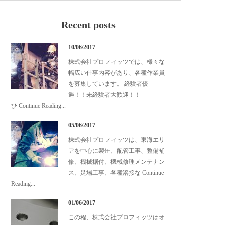
Recent posts
10/06/2017
株式会社プロフィッツでは、様々な
幅広い仕事内容があり、各種作業員
を募集しています。 経験者優
遇！！未経験者大歓迎！！
ひ
Continue Reading
...
05/06/2017
株式会社プロフィッツは、東海エリ
アを中心に製缶、配管工事、整備補
修、機械据付、機械修理メンテナン
ス、足場工事、各種溶接な
Continue
Reading
...
01/06/2017
この程、株式会社プロフィッツはオ