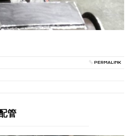
PERMALINK
配管